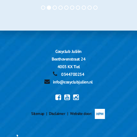
Cosyclub Juliën
Beethovenstraat 24
4003 KX Tiel
0344700254
info@cosyclubjulien.nl
Sitemap
|
Disclaimer
|
Website door: