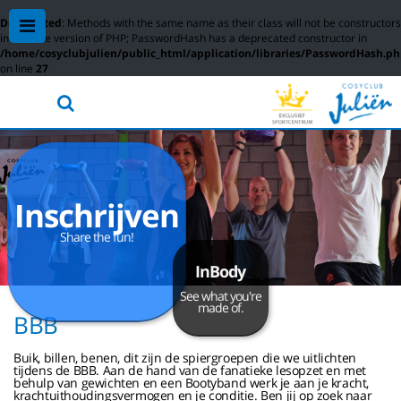
Deprecated
: Methods with the same name as their class will not be constructors
in a future version of PHP; PasswordHash has a deprecated constructor in
/home/cosyclubjulien/public_html/application/libraries/PasswordHash.p
on line
27
Inschrijven
Share the fun!
InBody
See what you're
made of.
BBB
Buik, billen, benen, dit zijn de spiergroepen die we uitlichten
tijdens de BBB. Aan de hand van de fanatieke lesopzet en met
behulp van gewichten en een Bootyband werk je aan je kracht,
krachtuithoudingsvermogen en je conditie. Ben jij op zoek naar