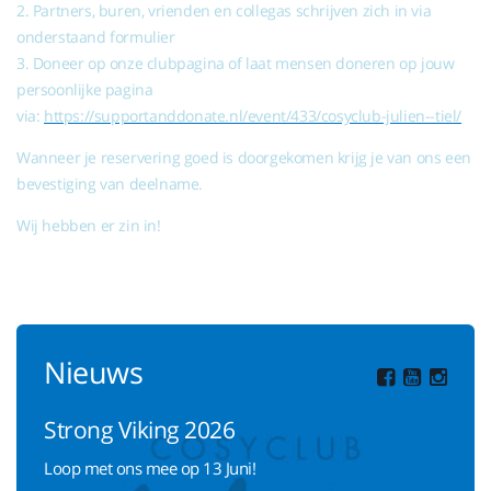
2. Partners, buren, vrienden en collegas schrijven zich in via
onderstaand formulier
3. Doneer op onze clubpagina of laat mensen doneren op jouw
persoonlijke pagina
via:
https://supportanddonate.nl/event/433/cosyclub-julien--tiel/
Wanneer je reservering goed is doorgekomen krijg je van ons een
bevestiging van deelname.
Wij hebben er zin in!
Nieuws
Strong Viking 2026
Loop met ons mee op 13 Juni!