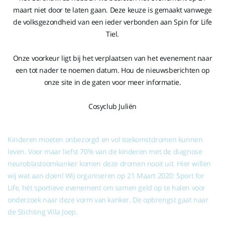
maart niet door te laten gaan. Deze keuze is gemaakt vanwege
de volksgezondheid van een ieder verbonden aan Spin for Life
Tiel.
Onze voorkeur ligt bij het verplaatsen van het evenement naar
een tot nader te noemen datum. Hou de nieuwsberichten op
onze site in de gaten voor meer informatie.
Cosyclub Juliën
Kinderen moeten onbezorgd en vol toekomstdromen kunnen
leven. Voor maar liefst 70% van de kinderen met de diagnose
neuroblastoomkanker komen deze dromen nooit uit.
Hier willen
wij wat aan doen! Wij organiseren op 21 Maart 2020: Sport for
Life, hét sportieve evenement om samen geld op te halen voor
onderzoek naar deze vorm van kanker. De opbrengst gaat naar
de Stichting Villa Joep.