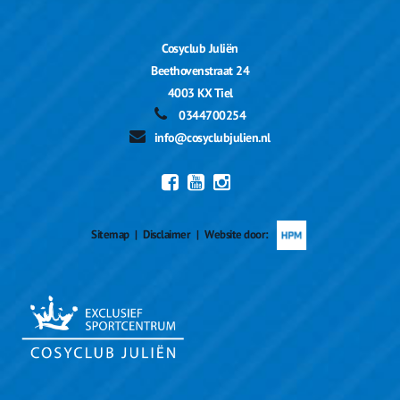
Cosyclub Juliën
Beethovenstraat 24
4003 KX Tiel
0344700254
info@cosyclubjulien.nl
Sitemap
|
Disclaimer
|
Website door: